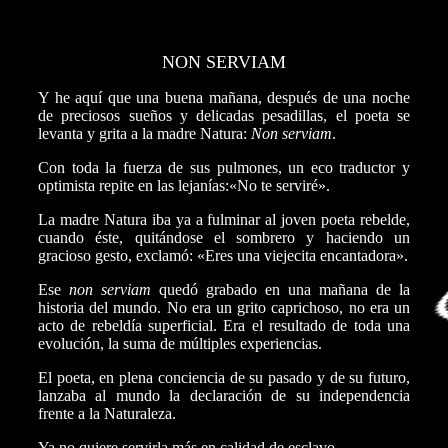
NON SERVIAM
Y he aquí que una buena mañana, después de una noche
de preciosos sueños y delicadas pesadillas, el poeta se
levanta y grita a la madre Natura:
Non serviam
.
Con toda la fuerza de sus pulmones, un eco traductor y
optimista repite en las lejanías:«No te serviré».
La madre Natura iba ya a fulminar al joven poeta rebelde,
cuando éste, quitándose el sombrero y haciendo un
gracioso gesto, exclamó: «Eres una viejecita encantadora».
Ese
non serviam
quedó grabado en una mañana de la
historia del mundo. No era un grito caprichoso, no era un
acto de rebeldía superficial. Era el resultado de toda una
evolución, la suma de múltiples experiencias.
El poeta, en plena conciencia de su pasado y de su futuro,
lanzaba al mundo la declaración de su independencia
frente a la Naturaleza.
Ya no quiere servirla más
en calidad de esclavo.