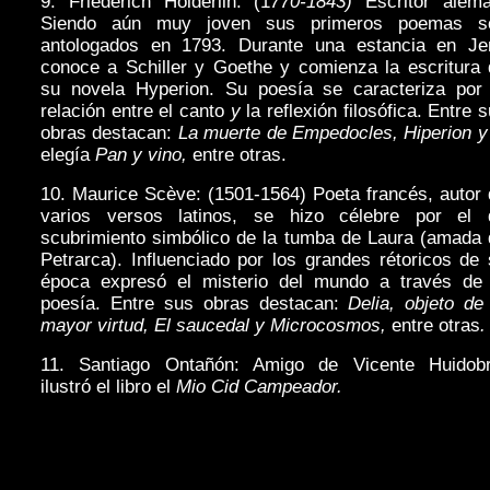
9. Friederich Hölderlin: (1
770-1843)
Escritor alemá
Siendo aún muy joven sus primeros poemas s
antologados en 1793. Durante una estancia en Je
conoce a Schiller y Goethe y comienza la escritura 
su novela Hyperion. Su poesía se caracteriza por 
relación entre el canto
y
la reflexión filosófica. Entre 
obras destacan:
La muerte de Empedocles, Hiperion 
elegía
Pan y
vino,
entre otras.
10. Maurice Scève: (1501-1564) Poeta francés, autor
varios versos latinos, se hizo célebre por el 
scubrimiento simbólico de la tumba de Laura (amada 
Petrarca). Influenciado por los grandes rétoricos de
época expresó el misterio del mundo a través de 
poesía. Entre sus obras destacan:
Delia, objeto de
mayor virtud, El saucedal y Microcosmos,
entre otras
.
11. Santiago Ontañón: Amigo de Vicente Huidobr
ilustró el libro el
Mio Cid Campeador.