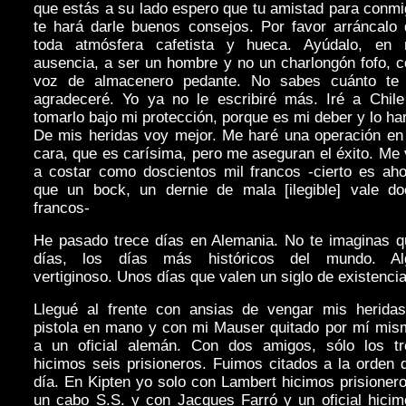
que estás a su lado espero que tu amistad para conm
te hará darle buenos consejos. Por favor arráncalo 
toda atmósfera cafetista y hueca. Ayúdalo, en 
ausencia, a ser un hombre y no un charlongón fofo, 
voz de almacenero pedante. No sabes cuánto te 
agradeceré. Yo ya no le escribiré más. Iré a Chile
tomarlo bajo mi protección, porque es mi deber y lo ha
De mis heridas voy mejor. Me haré una operación en 
cara, que es carísima, pero me aseguran el éxito. Me
a costar como doscientos mil francos -cierto es aho
que un bock, un dernie de mala [ilegible] vale do
francos-
He pasado trece días en Alemania. No te imaginas q
días, los días más históricos del mundo. Al
vertiginoso. Unos días que valen un siglo de existencia
Llegué al frente con ansias de vengar mis heridas
pistola en mano y con mi Mauser quitado por mí mis
a un oficial alemán. Con dos amigos, sólo los tr
hicimos seis prisioneros. Fuimos citados a la orden 
día. En Kipten yo solo con Lambert hicimos prisioner
un cabo S.S. y con Jacques Farró y un oficial hicim