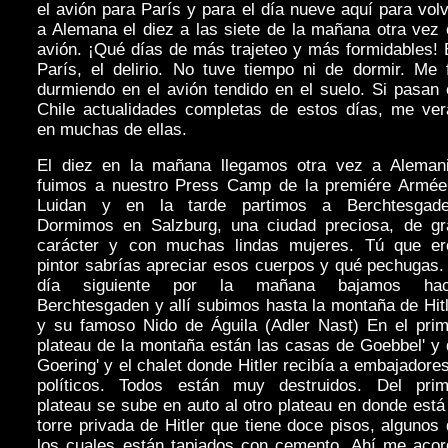
el avión para París y para el día nueve aquí para vol
a Alemana el diez a las siete de la mañana otra vez
avión. ¡Qué días de más trajeteo y más formidables!
París, el delirio. No tuve tiempo ni de dormir. Me 
durmiendo en el avión tendido en el suelo. Si pasan
Chile actualidades completas de estos días, me ver
en muchas de ellas.
El diez en la mañana llegamos otra vez a Alemani
fuimos a nuestro Press Camp de la premiére Armée
Luidan y en la tarde partimos a Berchtesgade
Dormimos en Salzburg, una ciudad preciosa, de gr
carácter y con muchas lindas mujeres. Tú que er
pintor sabrías apreciar esos cuerpos y qué pechugas.
día siguiente por la mañana bajamos hac
Berchtesgaden y allí subimos hasta la montaña de Hit
y su famoso Nido de Águila (Adler Nast) En el prim
plateau de la montaña están las casas de Goebbel' y
Goering' y el chalet donde Hitler recibía a embajadore
políticos. Todos están muy destruidos. Del prim
plateau se sube en auto al otro plateau en donde está
torre privada de Hitler que tiene doce pisos, algunos
los cuales están tapiados con cemento. Ahí me acor