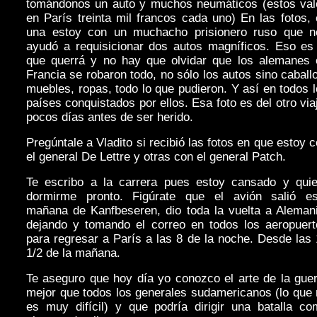
tomándonos un auto y muchos neumáticos (estos val
en París treinta mil francos cada uno) En las fotos,
una estoy con un muchacho prisionero ruso que n
ayudó a requisicionar dos autos magníficos. Eso es 
que querrá y no hay que olvidar que los alemanes 
Francia se robaron todo, no sólo los autos sino caball
muebles, ropas, todo lo que pudieron. Y así en todos 
países conquistados por ellos. Esa foto es del otro via
pocos días antes de ser herido.
Pregúntale a Vladito si recibió las fotos en que estoy 
el general De Lettre y otras con el general Patch.
Te escribo a la carrera pues estoy cansado y quie
dormirme pronto. Figúrate que el avión salió es
mañana de Kanfbeseren, dio toda la vuelta a Alemani
dejando y tomando el correo en todos los aeropuert
para regresar a París a las 8 de la noche. Desde las
1/2 de la mañana.
Te aseguro que hoy día yo conozco el arte de la gue
mejor que todos los generales sudamericanos (lo que
es muy difícil) y que podría dirigir una batalla co