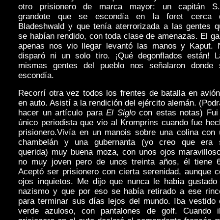
otro prisionero de marca mayor: un capitán S.
grandote que se escondía en la foret cerca 
Bladeshwald y que tenía aterrorizada a las gentes q
se habían rendido, con toda clase de amenazas. El ga
apenas nos vio llegar levantó las manos y Kaput. 
disparó ni un solo tiro. ¡Qué degonflados están! L
mismas gentes del pueblo nos señalaron donde 
escondía.
Recorrí otra vez todos los frentes de batalla en avió
en auto. Asistí a la rendición del ejército alemán. (Pod
hacer un artículo para
El Siglo
con estas notas) Fui
único periodista que vio al Kromprins cuando fue he
prisionero.Vivía en un manois sobre una colina con 
chambelán y una gubernanta (yo creo que era 
querida) muy buena moza, con unos ojos maravilloso
no muy joven pero de unos treinta años, él tiene 6
Aceptó ser prisionero con cierta serenidad, aunque 
ojos inquietos. Me dijo que nunca le había gustado 
nazismo y que por eso se había retirado a ese rinc
para terminar sus días lejos del mundo. Iba vestido
verde azuloso, con pantalones de golf. Cuando i