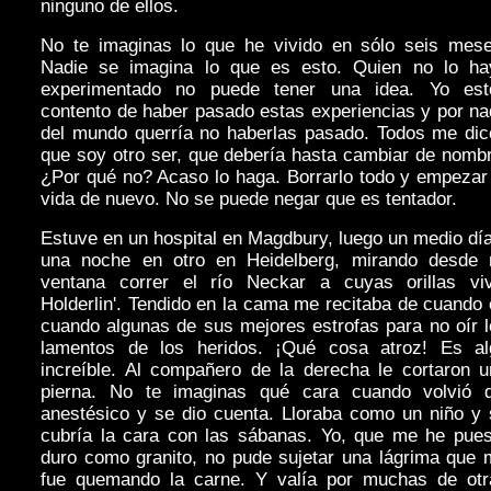
ninguno de ellos.
No te imaginas lo que he vivido en sólo seis mese
Nadie se imagina lo que es esto. Quien no lo ha
experimentado no puede tener una idea. Yo est
contento de haber pasado estas experiencias y por n
del mundo querría no haberlas pasado. Todos me dic
que soy otro ser, que debería hasta cambiar de nomb
¿Por qué no? Acaso lo haga. Borrarlo todo y empezar
vida de nuevo. No se puede negar que es tentador.
Estuve en un hospital en Magdbury, luego un medio dí
una noche en otro en Heidelberg, mirando desde 
ventana correr el río Neckar a cuyas orillas viv
Holderlin'. Tendido en la cama me recitaba de cuando
cuando algunas de sus mejores estrofas para no oír 
lamentos de los heridos. ¡Qué cosa atroz! Es al
increíble. Al compañero de la derecha le cortaron u
pierna. No te imaginas qué cara cuando volvió d
anestésico y se dio cuenta. Lloraba como un niño
y 
cubría la cara con las sábanas. Yo, que me he pues
duro como granito, no pude sujetar una lágrima que 
fue quemando la carne. Y valía por muchas de otr