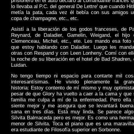
prisionero en el auto declaró al comandante francés 
lo llevaba al P.C. del general De Lettre' que cuando Hit
metía la pata, cada vez él bebía con sus amigos u
copa de champagne, etc., etc.
Asistí a la liberación de los godos franceses, de P
Reynard, de Daladier, Gamelin, Weigand, el hijo 
Clemenceau, Michel, etc., ete. Les mando esa foto 
que estoy hablando con Daladier. Luego les manda
otras con Respand y con Leen Lonheny. Comí con ell
la noche de su liberación en el hotel de Bad Shadren,
Luidan.
No tengo tiempo ni espacio para contarte mil cos
interesantísimas. He vivido plenamente la gran
historia: Estoy contento de mí mismo y muy optimist
pesar de que Glory ha vuelto a caer a la cama y que
familia me culpa a mí de la enfermedad. Pero ella 
siente mejor y me asegura que se levantará buena
sana en tres días. Está muy linda. Se parece algo
SiIvita Balmaceda pero es mejor. Es como una herma
menor de Silvita. Toca el piano que es una maravill
era estudiante de Filosofía superior en Sorbonne.