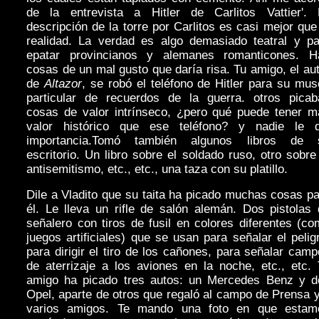
de la entrevista a Hitler de Carlitos Vattier'. 
descripción de la torre por Carlitos es casi mejor que
realidad. La verdad es algo demasiado teatral y pa
epatar provincianos y alemanes romanticones. H
cosas de un mal gusto que daría risa. Tu amigo, el au
de
Altazor
, se robó el teléfono de Hitler para su mu
particular de recuerdos de la guerra. otros picab
cosas de valor intrínseco, ¿pero qué puede tener m
valor histórico que ese teléfono? y nadie le d
importancia.Tomó también algunos libros de 
escritorio. Un libro sobre el soldado ruso, otro sobre
antisemitismo, etc., etc., una taza con su platillo.
Dile a Vladito que su taita ha picado muchas cosas p
él. Le lleva un rifle de salón alemán. Dos pistolas
señalero con tiros de fusil en colores diferentes (c
juegos artificiales) que se usan para señalar el pelig
para dirigir el tiro de los cañones, para señalar cam
de aterrizaje a los aviones en la noche, etc., etc.
amigo ha picado tres autos: un Mercedes Benz y d
Opel, aparte de otros que regaló al campo de Prensa 
varios amigos. Te mando una foto en que estam