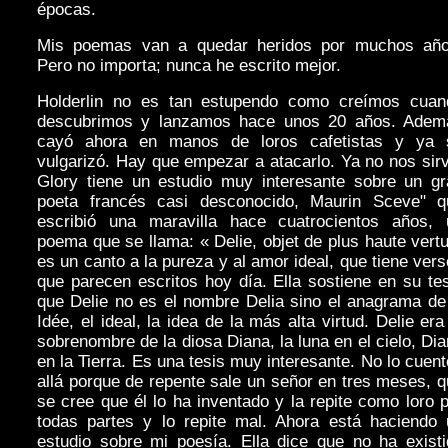
épocas.
Mis poemas van a quedar heridos por muchos año
Pero no importa; nunca he escrito mejor.
Holderlin no es tan estupendo como creímos cuan
descubrimos y lanzamos hace unos 20 años. Adem
cayó ahora en manos de loros cafetistas y ya 
vulgarizó. Hay que empezar a atacarlo. Ya no nos sir
Glory tiene un estudio muy interesante sobre un gr
poeta francés casi desconocido, Maurin Sceve" q
escribió una maravilla hace cuatrocientos años, 
poema que se llama: « Delie, objet de plus haute vert
es un canto a la pureza y al amor ideal, que tiene ver
que parecen escritos hoy día. Ella sostiene en su te
que Delie no es el nombre Delia sino el anagrama de
Idée, el ideal, la idea de la más alta virtud. Delie era
sobrenombre de la diosa Diana, la luna en el cielo, Di
en la Tierra. Es una tesis muy interesante. No lo cuen
allá porque de repente sale un señor en tres meses, 
se cree que él lo ha inventado y la repite como loro 
todas partes y lo repite mal. Ahora está haciendo 
estudio sobre mi poesía. Ella dice que no ha existi