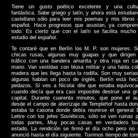
Tiene un gusto poético excelente y una cultu
fantástica. Sabe griego y latín, y ahora está estudia
castellano sólo para leer mis poemas y mis libros 
español. Hace progresos que asustan, ya compren
todo. Es cierto que con el latín se facilita mucho 
estudio del español.
Te contaré que en Berlín los M. P. son mujeres. S
chicas rusas, algunas muy guapas y que dirigen 
tráfico con una bandera amarilla y otra roja en ca
mano. Van vestidas con blusa militar y una falda co
madera que les llega hasta la rodilla. Son muy seria
algunas hablan un poco de inglés. Berlín está hec
pedazos. Sí ves a Nicolai dile que estaba equivoca
cuando decía que era casi imposible destruir una gr
capital. Durante cuarenta minutos, que pone el au
desde el campo de aterrizaje de Templehof hasta don
estaba la casona donde debía reunirse el general 
Lettre con los jefes Soviéticos, sólo se ven ruinas 
todas partes, Muy pocas casas en verdadero bu
estado. La rendición se firmó el día ocho pero no 
anunció hasta el día siguiente. Tuvimos tiempo de to