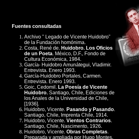
Fuentes consultadas
Archivo " Legado de Vicente Huidobro"
de la Fundación homónima.
Costa, René de.
Huidobro. Los Oficios
de un Poeta
. México, D.F., Fondo de
Cultura Económica, 1984.
García- Huidobro Amunátegui, Vladimir.
Entrevista. Enero 1993.
García-Huidobro Portales, Carmen.
Entrevista. Enero 1993.
Goic, Cedomil.
La Poesía de Vicente
Huidobro.
Santiago, Chile, Ediciones de
los Anales de la Universidad de Chile,
[1936].
Huidobro, Vicente.
Pasando y Pasando
.
Santiago, Chile, Imprenta Chile, 1914.
Huidobro, Vicente.
Vientos Contrarios
.
Santiago, Chile, Nascimento, 1926.
Huidobro, Vicente.
Obras Completas
.
Preparada y ampliada por Hugo Montes.