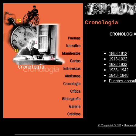
Cronología
CRONOLOGIA
1893-1912
1913-1922
1923-1932
1933- 1942
1943- 1948
Fuentes consu
© Copyright SISIB
-
Universid