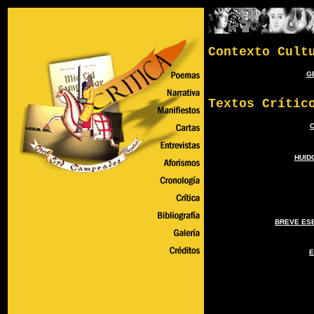
Contexto Cult
G
Textos Crític
C
HUID
BREVE ESB
E