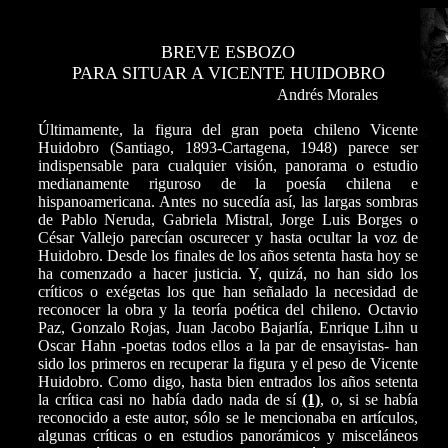
BREVE ESBOZO
PARA SITUAR A VICENTE HUIDOBRO
Andrés Morales
Últimamente, la figura del gran poeta chileno Vicente
Huidobro (Santiago, 1893-Cartagena, 1948) parece ser
indispensable para cualquier visión, panorama o estudio
medianamente riguroso de la poesía chilena e
hispanoamericana. Antes no sucedía así, las largas sombras
de Pablo Neruda, Gabriela Mistral, Jorge Luis Borges o
César Vallejo parecían oscurecer y hasta ocultar la voz de
Huidobro. Desde los finales de los años setenta hasta hoy se
ha comenzado a hacer justicia. Y, quizá, no han sido los
críticos o exégetas los que han señalado la necesidad de
reconocer la obra y la teoría poética del chileno. Octavio
Paz, Gonzalo Rojas, Juan Jacobo Bajarlía, Enrique Lihn u
Oscar Hahn -poetas todos ellos a la par de ensayistas- han
sido los primeros en recuperar la figura y el peso de Vicente
Huidobro. Como digo, hasta bien entrados los años setenta
la crítica casi no había dado nada de sí
(1)
, o, si se había
reconocido a este autor, sólo se le mencionaba en artículos,
algunas críticas o en estudios panorámicos y misceláneos