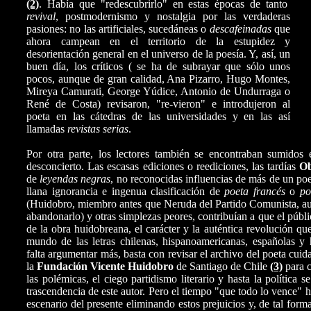
(2)
. Había que "redescubrirlo" en estas épocas de tanto
revival
, postmodernismo y nostalgia por las verdaderas
pasiones: no las artificiales, sucedáneas o
descafeinadas
que
ahora campean en el territorio de la estupidez y
desorientación general en el universo de la poesía. Y, así, un
buen día, los críticos ( se ha de subrayar que sólo unos
pocos, aunque de gran calidad, Ana Pizarro, Hugo Montes,
Mireya Camurati, George Yúdice, Antonio de Undurraga o
René de Costa) revisaron, "re-vieron" e introdujeron al
poeta en las cátedras de las universidades y en las así
llamadas
revistas serias
.
Por otra parte, los lectores también se encontraban sumidos 
desconcierto. Las escasas ediciones o reediciones, las tardías
Ob
de
leyendas negras
, no reconocidas influencias de más de un poe
llana ignorancia e ingenua clasificación de
poeta francés
o
po
(Huidobro, miembro antes que Neruda del Partido Comunista, a
abandonarlo) y otras simplezas peores, contribuían a que el públi
de la obra huidobreana, el carácter y la auténtica revolución qu
mundo de las letras chilenas, hispanoamericanas, españolas y 
falta argumentar más, basta con revisar el archivo del poeta cui
la
Fundación Vicente Huidobro
de Santiago de Chile
(3)
para 
las polémicas, el ciego partidismo literario y hasta la política s
trascendencia de este autor. Pero el tiempo "que todo lo vence" h
escenario del presente eliminando estos prejuicios y, de tal for