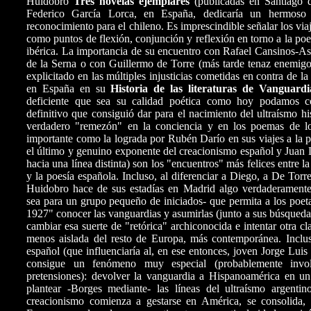
Huidobro
Tres novelas ejemplares
(publicadas en Santiago 
Federico García Lorca, en España, dedicaría un hermos
reconocimiento para el chileno. Es imprescindible señalar los vi
como puntos de flexión, conjunción y reflexión en torno a la poes
ibérica. La importancia de su encuentro con Rafael Cansinos
de la Serna o con Guillermo de Torre (más tarde tenaz enemig
explicitado en las múltiples injusticias cometidas en contra de 
en España en su
Historia de las
literaturas de Vanguardi
deficiente que sea su calidad poética como hoy podamos co
definitivo que consiguió dar para el nacimiento del ultraísmo h
verdadero "remezón" en la conciencia y en los poemas de lo
importante como la lograda por Rubén Darío en sus viajes a la 
el último y genuino exponente del creacionismo español y Juan L
hacia una línea distinta) son los "encuentros" más felices entre 
y la poesía española. Incluso, al diferenciar a Diego, a De Torr
Huidobro hace de sus estadías en Madrid algo verdaderament
sea para un grupo pequeño de iniciados- que permita a los poe
1927" conocer las vanguardias y asumirlas (junto a sus búsquedas
cambiar esa suerte de "retórica" archiconocida e intentar otra cl
menos aislada del resto de Europa, más contemporánea. Incluso
español (que influenciaría al, en ese entonces, joven Jorge Luis
consigue un fenómeno muy especial (probablemente invo
pretensiones): devolver la vanguardia a Hispanoamérica en u
plantear -Borges mediante- las líneas del ultraísmo argenti
creacionismo comienza a gestarse en América, se consolida, 