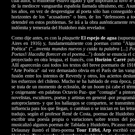
cual autor, si realmente estuvo ligado y que importancia tuvo -e i
de la mediocre vanguardia española llamada ultraísmo, etc. Asun
los años, en vez de desprestigiar al poeta sólo han conseguido 
horizontes de los "acusadores" o bien, de los "defensores a t
detendré en estos problemas. Se irá a la obra auténticamente rev
indómita y temeraria del Huidobro más revelador.
Como dije antes, es con la
plaquette
El espejo de agua
(supuest
Aires en 1916) y, fundamentalmente con poemas como "Algui
Poética" ("...
inventa mundos nuevos y cuida tu palabra
[...]
Po
Poetas!
/
Hacedla florecer en el poema
...") donde se enuncia el 
proyectado en otra lengua, el francés, con
Horizòn Carré
publ
Allí aparecerán casi todos los textos del breve poemario de 19
"Arte Poética" -tal vez demasiado obvia en el París de las vangu
fusión entre los intentos de Reverdy y otros, los aciertos deslu
los esfuerzos del chileno. Mucho se ha hablado de esta época, 
se trata de un momento de eclosión, de un
boom
(si cabe el térm
y oxigenante -en palabras Octavio Paz- que "contagia" a pintor
novelistas, escultores, poetas y artistas en general -por program
autoproclamen- y que los hallazgos se comparten, se transmiten
influencia para los que llegan, o cambian o se inician en las letra
tradujo, según el profesor René de Costa, poemas de Huidobro a
escribir una poesía propia o variaciones sobre textos del 
musicalizó algunos poemas de Tablada y Huidobro, Picasso retrató
Delaunay ilustró el libro-poema
Tour Eiffel, Arp
escribió c