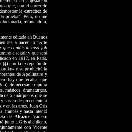
njerencia- en la gestación
tos que, con el correr de
demostrar la estrechez de
oda prueba". Pero, no me
olucionaria, refundadora,
amente editada en Buenos
en iba a nacer" o "Arte
r qué cantáis la rosa ¡oh
camino a seguir y que será
icado en 1917, en París.
16
(4)
con la excepción de
ardias- y se producirá la
mbrantes de Apollinaire y
pero hay que recalcar que
ino), de necesaria ruptura
es, músicos, dramaturgos,
áticos o anárquicos que se
 y sirven de precedente o
s y en las artes. Juan Gris
l francés y hasta intentó
poeta de
Altazor
. Varesse
 junto a Gris al chileno,
onjuntamente con Vicente