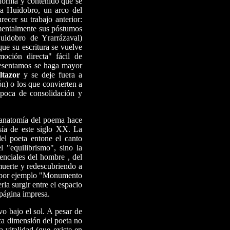
 forma y contenido que se
ía Huidobro, un arco del
ecer su trabajo anterior:
entalmente sus póstumos
idobro de Yrarrázaval)
que su escritura se vuelve
oción directa" fácil de
presentamos se haga mayor
ltazor
y se deje fuera a
n) o los que convierten a
época de consolidación y
o anatomía del poema hace
sía de este siglo XX. La
del poeta entone el canto
 "equilibrismo", sino la
enciales del hombre , del
 muerte y redescubriendo a
se, por ejemplo "Monumento
la surgir entre el espacio
 página impresa.
vo bajo el sol. A pesar de
ca dimensión del poeta no
a vitalidad (que existe en