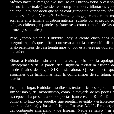
México hasta la Patagonia -e incluso en Europa- todos o casi tod
los no tan actuales) se sienten comprometidos, tributarios y 
chileno. Se puede decir que se ha configurado un verdadero "tóp
entonces, ahora, Vicente?
Antipoeta y mago
, como el mism
sonreiría ante tamaña injusticia anterior -sufrida por el propio 
colegas chilenos, españoles y franceses- como también de las 
homenajes actuales).
Pero, ¿cómo situar a Huidobro, hoy, a ciento cinco años de
pregunta y, más que difícil, enrevesada por la proyección dispe
largo paréntesis de casi treinta años, o, por esta
fiebre huidobrea
nos afecta.
Situar a Huidobro, sin caer en la exageración de la apolog
"anteojeras" y de la parcialidad, significa revisar la historia 
desde finales del siglo XIX hasta ahora. Quizás habría qu
esenciales que hagan más fácil la comprensión de su figura, s
poesía.
En primer lugar, Huidobro escribe sus textos iniciales bajo el inf
simbolismo y del modernismo, como la mayoría de los poetas de
esa época. La presencia de los poetas franceses, de Rubén Darí
como si lo hizo con aquellos que repetían su estilo y establecie
postrubendariana) y hasta del lejano Gustavo Adolfo Bécquer, 
del continente americano y de España. Nadie se salvó ( ni 