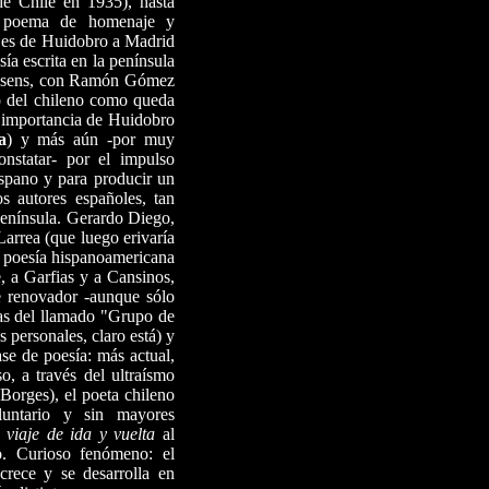
de Chile en 1935), hasta
o poema de homenaje y
ajes de Huidobro a Madrid
ía escrita en la península
-Assens, con Ramón Gómez
o del chileno como queda
la importancia de Huidobro
a
) y más aún -por muy
nstatar- por el impulso
ispano y para producir un
s autores españoles, tan
península. Gerardo Diego,
arrea (que luego erivaría
la poesía hispanoamericana
e, a Garfias y a Cansinos,
e renovador -aunque sólo
tas del llamado "Grupo de
 personales, claro está) y
ase de poesía: más actual,
, a través del ultraísmo
 Borges), el poeta chileno
luntario y sin mayores
n
viaje de ida y vuelta
al
no. Curioso fenómeno: el
crece y se desarrolla en