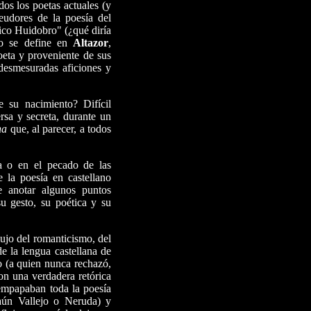
os los poetas actuales (y
deudores de la poesía del
ico Huidobro" (¿qué diría
o se define en
Altazor
,
poeta y proveniente de sus
desmesuradas aficiones y
 su nacimiento? Difícil
rsa y secreta, durante un
na
que, al parecer, a todos
ía o en el pecado de las
de la poesía en castellano
e anotar algunos puntos
u gesto, su poética y su
lujo del romanticismo, del
 la lengua castellana de
o (a quien nunca rechazó,
ron una verdadera retórica
empapaban toda la poesía
aún Vallejo o Neruda) y