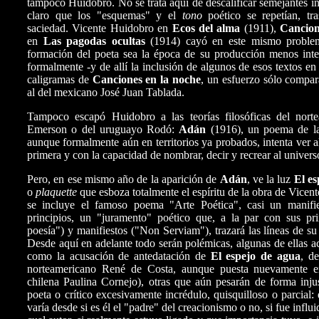
tampoco Huidobro. No se trata aquí de descalificar semejantes inf
claro que los "esquemas" y el
tono
poético se repetían, tr
saciedad. Vicente Huidobro en
Ecos del alma
(1911),
Cancion
en
Las pagodas ocultas
(1914) cayó en este mismo problem
formación del poeta sea la época de su producción menos inte
formalmente -y de allí la inclusión de algunos de esos textos en 
caligramas de
Canciones en la noche
, un esfuerzo sólo compa
al del mexicano José Juan Tablada.
Tampoco escapó Huidobro a las teorías filosóficas del nor
Emerson o del uruguayo Rodó:
Adán
(1916), un poema de lar
aunque formalmente aún en territorios ya probados, intenta ver 
primera y con la capacidad de nombrar, decir y recrear al univers
Pero, en ese mismo año de la aparición de
Adán
, ve la luz
El es
o
plaquette
que esboza totalmente el espíritu de la obra de Vicen
se incluye el famoso poema "Arte Poética", casi un manifie
principios, un "juramento" poético que, a la par con sus pr
poesía") y manifiestos ("Non Serviam"), trazará las líneas de su
Desde aquí en adelante todo serán polémicas, algunas de ellas ac
como la acusación de antedatación de
El espejo de agua
, d
norteamericano René de Costa, aunque puesta nuevamente e
chilena Paulina Cornejo), otras que aún pesarán de forma inju
poeta o crítico excesivamente incrédulo, quisquilloso o parcial: 
varía desde si es él el "padre" del creacionismo o no, si fue influi