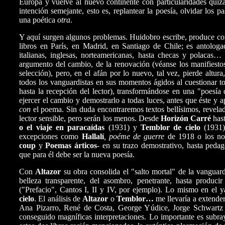
Europa y vuelve al nuevo continente con particularidades quizá
intención semejante, esto es, replantear la poesía, olvidar los pa
una poética
otra
.
Y aquí surgen algunos problemas. Huidobro escribe, produce co
libros en París, en Madrid, en Santiago de Chile; es antologa
italianas, inglesas, norteamericanas, hasta checas y polacas…
argumento del cambio, de la renovación (véanse los manifiesto
selección), pero, en el afán por lo nuevo, tal vez, pierde altur
todos los vanguardistas en sus momentos ágidos al cuestionar tod
hasta la recepción del lector), transformándose en una "poesía 
ejercer el cambio y demostrarlo a todas luces, antes que éste y 
con
el poema. Sin duda encontraremos textos bellísimos, revelado
lector sensible, pero serán los menos. Desde
Horizón Carré
hast
o el viaje en
paracaídas
(1931) y
Temblor de cielo
(1931)
excepciones como
Hallalí
, poéme de
guerre
de 1918 o los no
coup
y
Poemas árticos
- en su trazo demostrativo, hasta pedag
que para él debe ser la nueva poesía.
Con
Altazor
su obra consolida el "salto mortal" de la vanguar
belleza transparente, del asombro, penetrante, hasta produci
("Prefacio", Cantos I, II y IV, por ejemplo). Lo mismo en el
cielo
. El análisis de
Altazor
o
Temblor…
me llevaría a extender
Ana Pizarro, René de Costa, George Yúdice, Jorge Schwartz
conseguido magníficas interpretaciones. Lo importante es subray