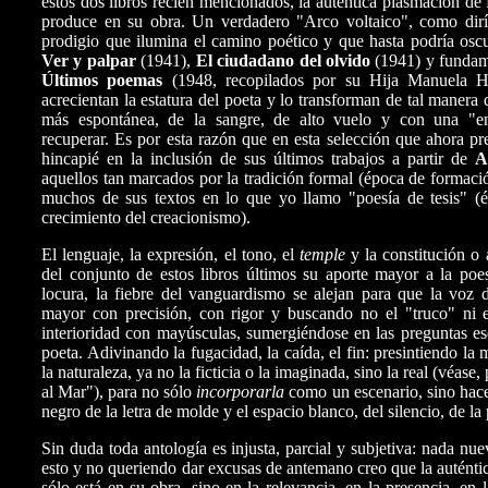
estos dos libros recién mencionados, la auténtica plasmación de
produce en su obra. Un verdadero "Arco voltaico", como dir
prodigio que ilumina el camino poético y que hasta podría oscur
Ver y palpar
(1941),
El ciudadano del
olvido
(1941) y fundam
Últimos poemas
(1948, recopilados por su Hija Manuela Hu
acrecientan la estatura del poeta y lo transforman de tal manera 
más espontánea, de la sangre, de alto vuelo y con una "em
recuperar. Es por esta razón que en esta selección que ahora 
hincapié en la inclusión de sus últimos trabajos a partir de
A
aquellos tan marcados por la tradición formal (época de formació
muchos de sus textos en lo que yo llamo "poesía de tesis" (
crecimiento del creacionismo).
El lenguaje, la expresión, el tono, el
temple
y la constitución 
del conjunto de estos libros últimos su aporte mayor a la poe
locura, la fiebre del vanguardismo se alejan para que la voz 
mayor con precisión, con rigor y buscando no el "truco" ni el
interioridad con mayúsculas, sumergiéndose en las preguntas es
poeta. Adivinando la fugacidad, la caída, el fin: presintiendo la
la naturaleza, ya no la ficticia o la imaginada, sino la real (véa
al Mar"), para no sólo
incorporarla
como un escenario, sino hacer
negro de la letra de molde y el espacio blanco, del silencio, de la
Sin duda toda antología es injusta, parcial y subjetiva: nada nue
esto y no queriendo dar excusas de antemano creo que la auténti
sólo está en su obra, sino en la relevancia, en la presencia, en l