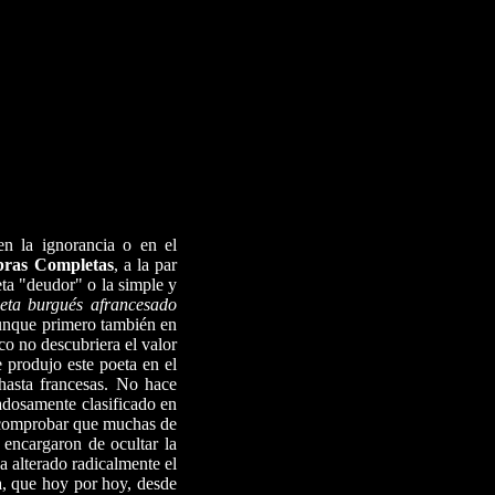
en la ignorancia o en el
ras Completas
, a la par
ta "deudor" o la simple y
eta burgués afrancesado
unque primero también en
co no descubriera el valor
e produjo este poeta en el
hasta francesas. No hace
dadosamente clasificado en
comprobar que muchas de
e encargaron de ocultar la
a alterado radicalmente el
ma, que hoy por hoy, desde