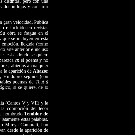
s distintas, pero con una
sados influjos y construir
n gran velocidad. Publica
do e incluido en revistas
 Su obra se fragua en el
s que se incluyen en esta
a, emoción, llegada (como
o arte anterior e incluso
de tesis" donde se quiere
aparezca
en
el poema y no
res, abiertos a cualquier
a la aparición de
Altazor
, Huidobro seguirá (con
tables poemas de
Tout á
ógico, si se quiere, de lo
dia (Cantos V y VII) y la
r la conmoción del lecor
 ya nombrado
Temblor de
 latamente estas palabras.
 o Mireya Camurati, han
ar, desde la aparición de