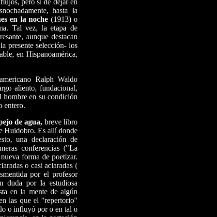
lujos, pero sí de dejar en
asnochadamente, hasta la
es en la noche
(1913) o
a. Tal vez, la etapa de
resante, aunque destacan
la presente selección- los
rable, en Hispanoamérica,
teamericano Ralph Waldo
go aliento, fundacional,
al hombre en su condición
o entero.
pejo de agua,
breve libro
te Huidobro. Es allí donde
sto, una declaración de
imeras conferencias ("La
 nueva forma de poetizar.
laradas o casi aclaradas (
esmentida por el profesor
n duda por la estudiosa
sta en la mente de algún
en las que el "repertorio"
do o influyó por o en tal o