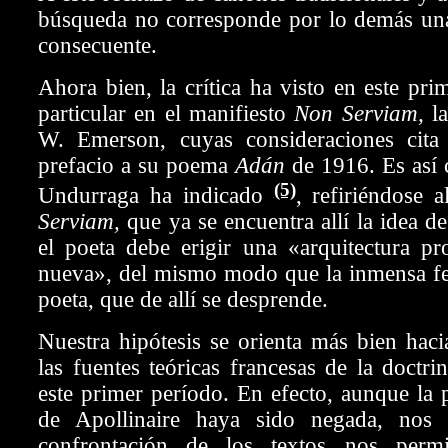
búsqueda no corresponde por lo demás una 
consecuente.
Ahora bien, la crítica ha visto en este pri
particular en el manifiesto
Non Serviam,
l
W. Emerson, cuyas consideraciones cita
prefacio a su poema
Adán
de 1916. Es así
(5)
Undurraga ha indicado
, refiriéndose 
Serviam,
que ya se encuentra allí la idea 
el poeta debe erigir una «arquitectura pr
nueva», del mismo modo que la inmensa fe 
poeta, que de allí se desprende.
Nuestra hipótesis se orienta más bien hac
las fuentes teóricas francesas de la doctri
este primer período. En efecto, aunque la p
de Apollinaire haya sido negada, nos
confrontación de los textos nos permi