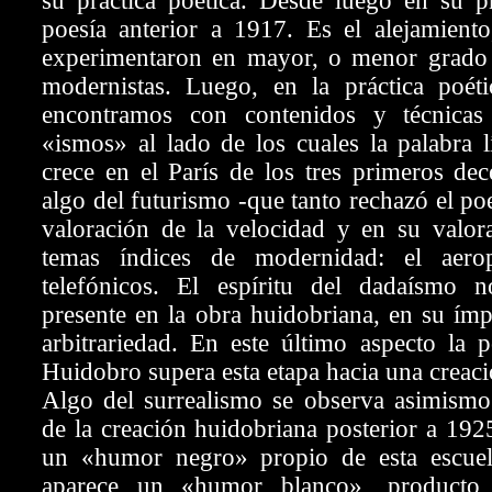
su práctica poética. Desde luego en su pr
poesía anterior a 1917. Es el alejamiento
experimentaron en mayor, o menor grado
modernistas. Luego, en la práctica poéti
encontramos con contenidos y técnicas
«ismos» al lado de los cuales la palabra l
crece en el París de los tres primeros dec
algo del futurismo -que tanto rechazó el po
valoración de la velocidad y en su valor
temas índices de modernidad: el aerop
telefónicos. El espíritu del dadaísmo 
presente en la obra huidobriana, en su ím
arbitrariedad. En este último aspecto la 
Huidobro supera esta etapa hacia una creac
Algo del surrealismo se observa asimis
de la creación huidobriana posterior a 1925
un «humor negro» propio de esta escuela
aparece un «humor blanco», producto 