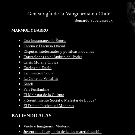
"Genealogía de la Vanguardia en Chile"
Bernardo Subercaseaux
MARMOL Y BARRO
Una Instantanea de Época
Escena y Discurso Oficial
Disputas intelectuales y políticas modernas
Entretelones en el Ambito del Poder
Crisis Moral y Cívica
Duelos sin Duelo
La Cuestión Social
La Corte de Versalles
Krack
País Pusilánime
El Malestar de la Cultura
¿Resentimiento Social o Malestar de Epoca?
El Debate Intelectual Moderno
BATIENDO ALAS
Vuelo e Imaginario Moderno
Juventud e Imaginario de la des-materialización