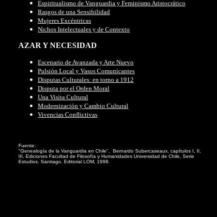
Espiritualismo de Vanguardia y Feminismo Aristocrático
Rasgos de una Sensibilidad
Mujeres Excéntricas
Nichos Intelectuales y de Contexto
AZAR Y NECESIDAD
Escenario de Avanzada y Arte Nuevo
Pulsión Local y Vasos Comunicantes
Disputas Culturales: en torno a 1912
Disputa por el Orden Moral
Una Visita Cultural
Modernización y Cambio Cultural
Vivencias Conflictivas
Fuente:
"Genealogía de la Vanguardia en Chile", Bernardo Subercaseaux, capítulos I, II,
III, Ediciones Facultad de Filosofía y Humanidades Universidad de Chile, Serie
Estudios. Santiago, Editorial LOM, 1998.