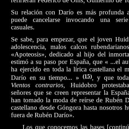
refirieran Federico de Onís, Guillermo de To
Su relación con Darío es más profunda 
puede cancelarse invocando una seri
casuales.
Se sabe, para empezar, que el joven Huid
adolescencia, malos calcos rubendarianos
«Apoteosis», dedicado al hijo del inmorta
estimó a su paso por España, que « ...el a
ha ejercido en toda la lírica castellana el
(15)
Darío en su tiempo... »
, y que toda
Vientos contrarios,
Huidobro protestab
señores que se creen representar la Espa
han tomado la moda de reírse de Rubén D
castellano desde Góngora hasta nosotros h
fuera de Rubén Darío».
Los que conocemos las bases [continúa