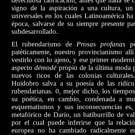
defectuosa fabricación, antes que nada se c
signo de la aspiración a una cultura, un 
universales en los cuales Latinoamérica ha
época, salvarse de su siempre presente pa
subdesarrollado.
El rubendarismo de
Prosas profanas
p
patéticamente, nuestro provincianismo all
vestirlo con lo ajeno, y ese primer moderni
aspecto
démodé
propio de la última moda p
nuevos ricos de las colonias culturale
Huidobro salva a su poesía de las ridícul
rubendarianas. 0, mejor dicho, los tiempos
su poética, en cambio, condenada a mu
esquematismos y sus inconsecuencias es,
metafórico de Darío, un batiburrillo de val
por el cual puede inferirse que la relaci
europea no ha cambiado radicalmente e