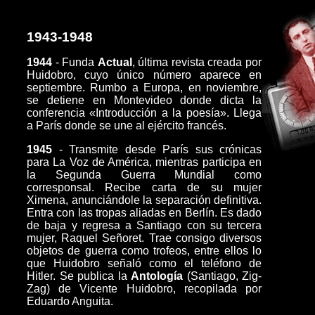
1943-1948
1944
- Funda
Actual
, última revista creada por
Huidobro, cuyo único número aparece en
septiembre. Rumbo a Europa, en noviembre,
se detiene en Montevideo donde dicta la
conferencia «Introducción a la poesía». Llega
a París donde se une al ejército francés.
1945
- Transmite desde París sus crónicas
para La Voz de América, mientras participa en
la Segunda Guerra Mundial como
corresponsal. Recibe carta de su mujer
Ximena, anunciándole la separación definitiva.
Entra con las tropas aliadas en Berlín. Es dado
de baja y regresa a Santiago con su tercera
mujer, Raquel Señoret. Trae consigo diversos
objetos de guerra como trofeos, entre ellos lo
que Huidobro señaló como el teléfono de
Hitler. Se publica la
Antología
(Santiago, Zig-
Zag) de Vicente Huidobro, recopilada por
Eduardo Anguita.