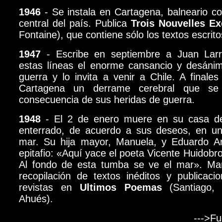
1946
- Se instala en Cartagena, balneario co
central del país. Publica
Trois Nouvelles Ex
Fontaine), que contiene sólo los textos escrit
1947
- Escribe en septiembre a Juan Lar
estas líneas el enorme cansancio y desánim
guerra y lo invita a venir a Chile. A finale
Cartagena un derrame cerebral que se
consecuencia de sus heridas de guerra.
1948
- El 2 de enero muere en su casa d
enterrado, de acuerdo a sus deseos, en una
mar. Su hija mayor, Manuela, y Eduardo An
epitafio: «Aquí yace el poeta Vicente Huidobro
Al fondo de esta tumba se ve el mar». Man
recopilación de textos inéditos y publicaci
revistas en
Ultimos Poemas
(Santiago, T
Ahués).
--->
Fu