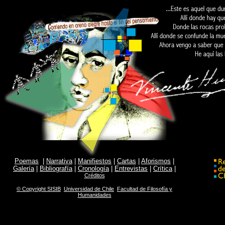
Poemas
|
Narrativa
|
Manifiestos
|
Cartas
|
Aforismos
|
Galería
|
Bibliografía
|
Cronología
|
Entrevistas
|
Crítica
|
Créditos
© Copyright SISIB
­
Universidad de Chile
­
Facultad de Filosofía y
Humanidades